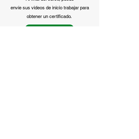
envíe sus videos de inicio
trabajar para
obtener un certificado.
COMPRAR 60€
¿QUÉ NECESITAS PARA
ENTRENAR?
ENCUENTRA TIEMPO LIBRE
¡La conveniencia del aprendizaje en línea es que
puedes estudiar en cualquier momento! El acceso al
intensivo estará abierto durante 6 meses.
PAGAR EN EL SITIO
Pago a través de cualquier tarjeta bancaria ("Stripe"),