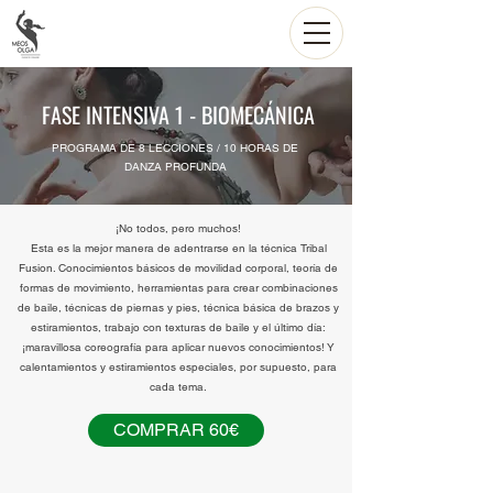
FASE INTENSIVA 1 - BIOMECÁNICA
PROGRAMA DE 8 LECCIONES / 10 HORAS DE
DANZA PROFUNDA
¡No todos, pero muchos!
Esta es la mejor manera de adentrarse en la técnica Tribal
Fusion. Conocimientos básicos de movilidad corporal, teoría de
formas de movimiento, herramientas para crear combinaciones
de baile, técnicas de piernas y pies, técnica básica de brazos y
estiramientos, trabajo con texturas de baile y el último día:
¡maravillosa coreografía para aplicar nuevos conocimientos! Y
calentamientos y estiramientos especiales, por supuesto, para
cada tema.
COMPRAR 60€